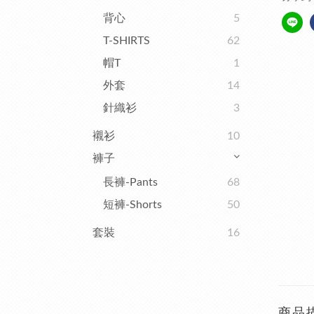
背心
5
T-SHIRTS
62
帽T
1
外套
14
針織衫
3
襯衫
10
褲子
長褲-Pants
68
短褲-Shorts
50
套裝
16
商品