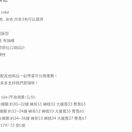
color
黑色 . 灰色 共有3色可以選擇
寬版型
彈性 有抽繩
褲管部位口袋設計
彈性
搭配其他商品一起帶還可分擔運費！
家多多支持我們賣場唷！
size (平放測量/公分)
腰圍 約30~32腰 褲長51 褲檔32 大腿寬33 臀寬63
腰圍 約32~34腰 褲長52 褲檔33 大腿寬35 臀寬65
腰圍 約34~36腰 褲長53 褲檔34 大腿寬37 臀寬67
 179/ 72 穿L號