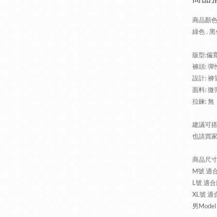
商品顏色 
綠色 . 
版型:偏
褲頭: 
設計: 
面料: 微
拉鍊: 無
建議可
也請買
商品尺寸 
M號
適合
L號
適合
XL號
適合
男Model