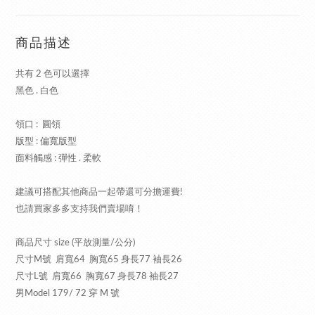
商品描述
共有 2 色可以選擇
黑色 . 白色
領口 : 圓領
版型 : 偏寬版型
面料觸感 : 彈性 . 柔軟
建議可搭配其他商品一起帶還可分擔運費!
也請買家多多支持我們賣場唷！
商品尺寸 size (平放測量/公分)
尺寸M號 肩寬64 胸寬65 身長77 袖長26
尺寸L號 肩寬66 胸寬67 身長78 袖長27
男Model 179/ 72 穿 M 號