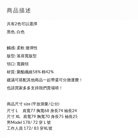
商品描述
共有2色可以選擇
黑色. 白色
觸感: 柔軟 微彈性
版型: 落肩寬版型
領口: 寬圓領
材質: 聚酯纖維58% 棉42%
建議可搭配其他商品一起帶還可分擔運費！
也請買家多多支持我們賣場唷！
商品尺寸 size (平放測量/公分)
尺寸 L
肩寬77 胸寬68 身長74 袖長24
尺寸 XL
肩寬79 胸寬70 身長75 袖長25
男
Model 178/ 72 穿 L 號
工作人員 172/ 83 穿XL號