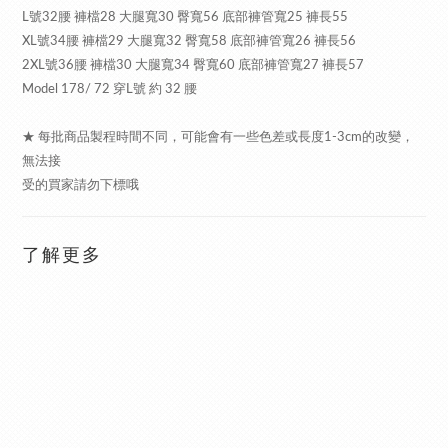
L號32腰 褲檔28 大腿寬30 臀寬56 底部褲管寬25 褲長55
XL號34腰 褲檔29 大腿寬32 臀寬58 底部褲管寬26 褲長56
2XL號36腰 褲檔30 大腿寬34 臀寬60 底部褲管寬27 褲長57
Model 178/ 72 穿L號 約 32 腰
★ 每批商品製程時間不同，可能會有一些色差或長度1-3cm的改變，
無法接
受的買家請勿下標哦
了解更多