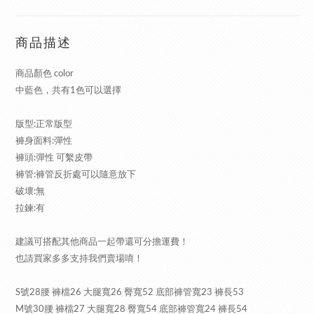
商品描述
商品顏色 color
中藍色，共有1色可以選擇
版型:正常版型
褲身面料:彈性
褲頭:彈性 可繫皮帶
褲管:褲管反折處可以隨意放下
破壞:無
拉鍊:有
建議可搭配其他商品一起帶還可分擔運費！
也請買家多多支持我們賣場唷！
S號28腰 褲檔26 大腿寬26 臀寬52 底部褲管寬23 褲長53
M號30腰 褲檔27 大腿寬28 臀寬54 底部褲管寬24 褲長54