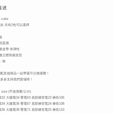
描述
olor
灰 共有2色可以選擇
版
水洗質感
可繫皮帶 有彈性
側邊立體剪裁造型
: 無
搭配其他商品一起帶還可分擔運費！
家多多支持我們賣場唷！
size (平放測量/公分)
檔32 大腿寬34 臀寬63 底部褲管寬23 褲長106
檔34 大腿寬36 臀寬67 底部褲管寬24 褲長108
檔36 大腿寬38 臀寬71 底部褲管寬25 褲長110