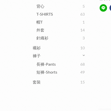
背心
5
T-SHIRTS
63
帽T
1
外套
14
針織衫
3
襯衫
10
褲子
長褲-Pants
68
短褲-Shorts
49
套裝
15