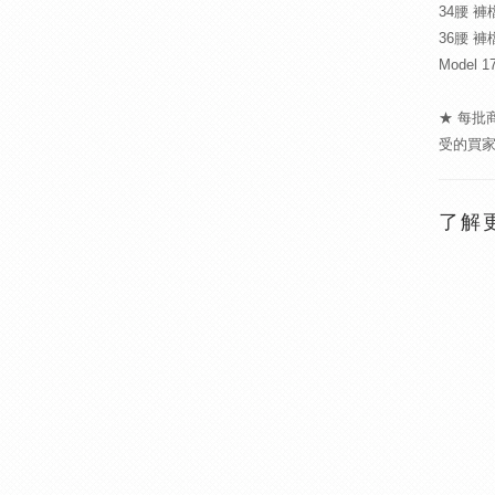
34腰 褲
36腰 褲
Model 
★ 每批
受的買
了解