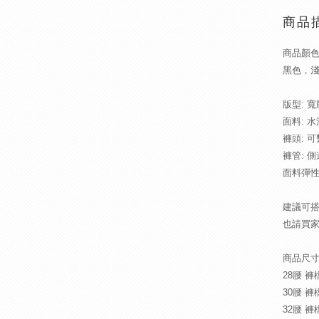
商品
商品顏色 c
黑色，淺
版型: 寬
面料: 
褲頭: 
褲管: 
面料彈性
建議可
也請買
商品尺寸 
28腰 褲
30腰 褲
32腰 褲