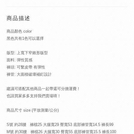
商品描述
商品顏色 color
黑色共有1色可以選擇
版型: 上寬下窄錐形版型
面料: 彈性質感
褲頭: 可繫皮帶 有彈性
褲管: 大面積破壞補釘設計
建議可搭配其他商品一起帶還可分擔運費！
也請買家多多支持我們賣場唷！
商品尺寸 size (平放測量/公分)
S號 約28腰 褲檔25 大腿寬29 臀寬53 底部褲管寬14.5 褲長99
M號 約30腰 褲檔26 大腿寬30 臀寬55 底部褲管寬15.5 褲長100