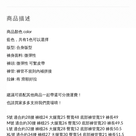
商品描述
商品顏色 color
藍色，共有1色可以選擇
版型: 合身版型
褲身面料: 微彈性
褲頭: 微彈性 可繫皮帶
褲管: 褲管不規則內補拼接
拉鍊 :有 滑順好拉
建議可搭配其他商品一起帶還可分擔運費！
也請買家多多支持我們賣場唷！
S號 適合約28腰 褲檔24 大腿寬25 臀寬48 底部褲管寬19 褲長49
M號 適合約30腰 褲檔25 大腿寬26 臀寬50 底部褲管寬20 褲長49.5
L號 適合約32腰 褲檔26 大腿寬28 臀寬52 底部褲管寬20 褲長50.5
XL號 適合約34腰 褲檔27 大腿寬30 臀寬54 底部褲管寬21 褲長51.5