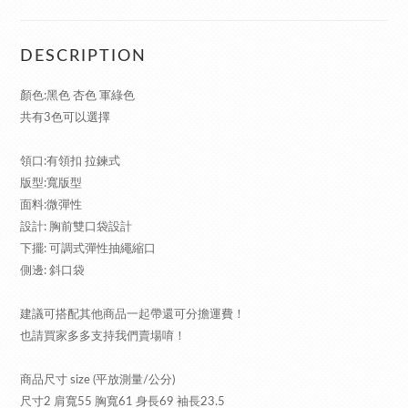
DESCRIPTION
顏色:黑色 杏色 軍綠色
共有3色可以選擇
領口:有領扣 拉鍊式
版型:寬版型
面料:微彈性
設計: 胸前雙口袋設計
下擺: 可調式彈性抽繩縮口
側邊: 斜口袋
建議可搭配其他商品一起帶還可分擔運費！
也請買家多多支持我們賣場唷！
商品尺寸 size (平放測量/公分)
尺寸2 肩寬55 胸寬61 身長69 袖長23.5