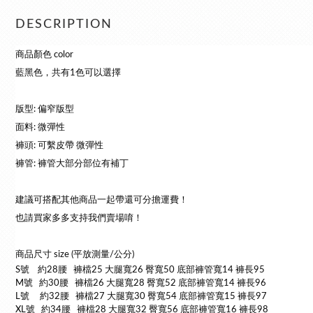
DESCRIPTION
商品顏色 color
藍黑色，共有1色可以選擇
版型: 偏窄版型
面料: 微彈性
褲頭: 可繫皮帶 微彈性
褲管: 褲管大部分部位有補丁
建議可搭配其他商品一起帶還可分擔運費！
也請買家多多支持我們賣場唷！
商品尺寸 size (平放測量/公分)
S號 約28腰 褲檔25 大腿寬26 臀寬50 底部褲管寬14 褲長95
M號 約30腰 褲檔26 大腿寬28 臀寬52 底部褲管寬14 褲長96
L號 約32腰 褲檔27 大腿寬30 臀寬54 底部褲管寬15 褲長97
XL號 約34腰 褲檔28 大腿寬32 臀寬56 底部褲管寬16 褲長98