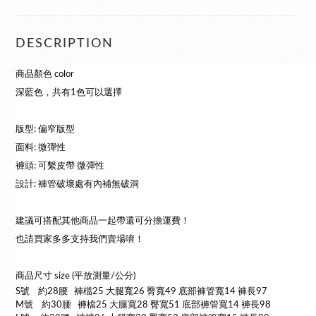
DESCRIPTION
商品顏色 color
深藍色，共有1色可以選擇
版型: 偏窄版型
面料: 微彈性
褲頭: 可繫皮帶 微彈性
設計: 褲管破壞處有內補無破洞
建議可搭配其他商品一起帶還可分擔運費！
也請買家多多支持我們賣場唷！
商品尺寸 size (平放測量/公分)
S號 約28腰 褲檔25 大腿寬26 臀寬49 底部褲管寬14 褲長97
M號 約30腰 褲檔25 大腿寬28 臀寬51 底部褲管寬14 褲長98