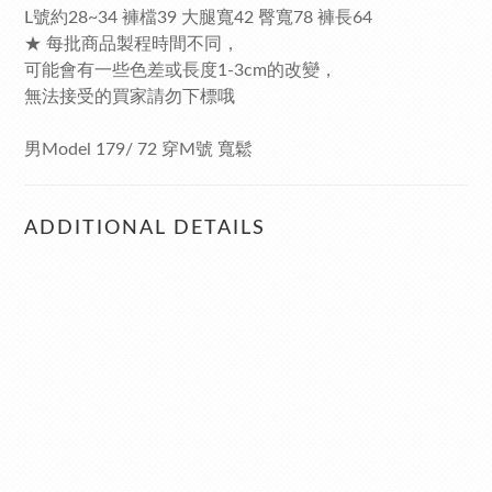
L號約28~34 褲檔39 大腿寬42 臀寬78 褲長64
★ 每批商品製程時間不同，
可能會有一些色差或長度1-3cm的改變，
無法接受的買家請勿下標哦
男Model 179/ 72 穿M號 寬鬆
ADDITIONAL DETAILS