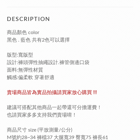
DESCRIPTION
商品顏色 color
黑色 . 藍色 共有2色可以選擇
版型:寬版型
設計:褲頭彈性抽繩設計.褲管側邊口袋
面料:無彈性材質
觸感:偏柔軟 穿著舒適
賣場商品皆為實品拍攝請買家放心購買 !!!
建議可搭配其他商品一起帶還可分擔運費！
也請買家多多支持我們賣場唷！
商品尺寸 size (平放測量/公分)
M號約28~34 褲檔37 大腿寬39 臀寬75 褲長61