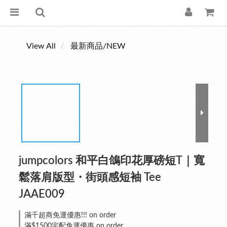
View All
最新商品/NEW
jumpcolors 和平白鴿印花厚磅短T｜寬
鬆落肩版型・街頭感短袖 Tee
JAAE009
滿千超商免運優惠!!! on order
滿$1500宅配免運優惠 on order