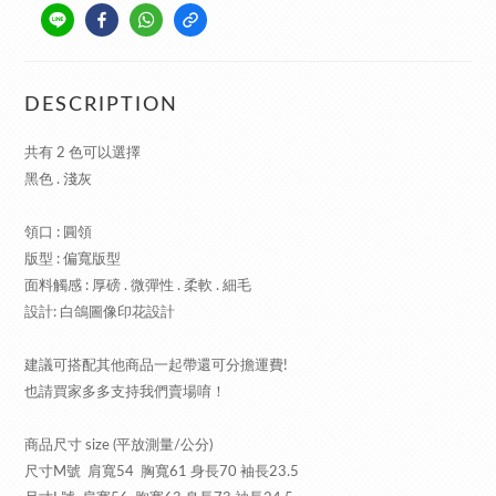
DESCRIPTION
共有 2 色可以選擇
黑色 . 淺灰
領口 : 圓領
版型 : 偏寬版型
面料觸感 : 厚磅 . 微彈性 . 柔軟 . 細毛
設計: 白鴿圖像印花設計
建議可搭配其他商品一起帶還可分擔運費!
也請買家多多支持我們賣場唷！
商品尺寸 size (平放測量/公分)
尺寸M號 肩寬54 胸寬61 身長70 袖長23.5