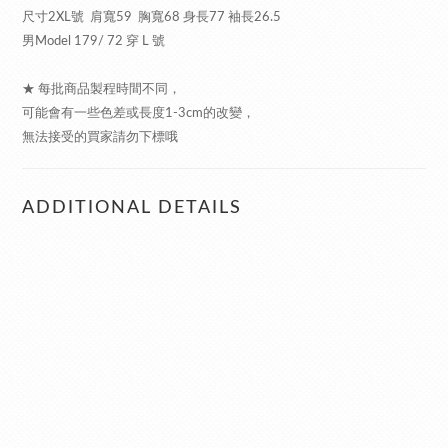
尺寸2XL號 肩寬59 胸寬68 身長77 袖長26.5
男Model 179/ 72 穿 L 號
★ 每批商品製程時間不同，
可能會有一些色差或長度1-3cm的改變，
無法接受的買家請勿下標哦
ADDITIONAL DETAILS