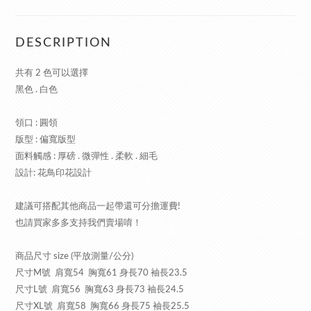
DESCRIPTION
共有 2 色可以選擇
黑色 . 白色
領口 : 圓領
版型 : 偏寬版型
面料觸感 : 厚磅 . 微彈性 . 柔軟 . 細毛
設計: 花鳥印花設計
建議可搭配其他商品一起帶還可分擔運費!
也請買家多多支持我們賣場唷！
商品尺寸 size (平放測量/公分)
尺寸M號 肩寬54 胸寬61 身長70 袖長23.5
尺寸L號 肩寬56 胸寬63 身長73 袖長24.5
尺寸XL號 肩寬58 胸寬66 身長75 袖長25.5