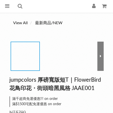
View All
最新商品/NEW
jumpcolors 厚磅寬版短T｜FlowerBird
花鳥印花・街頭暗黑風格 JAAE001
滿千超商免運優惠!!! on order
滿$1500宅配免運優惠 on order
NT$790