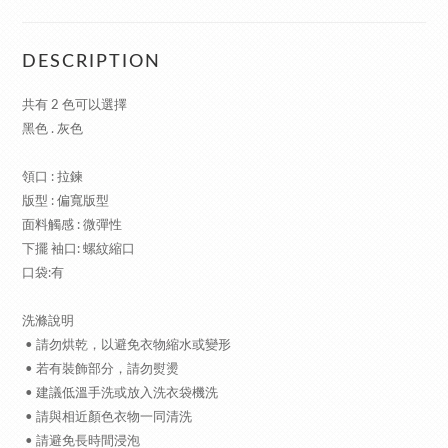
DESCRIPTION
共有 2 色可以選擇
黑色 . 灰色
領口 : 拉鍊
版型 : 偏寬版型
面料觸感 : 微彈性
下擺 袖口: 螺紋縮口
口袋:有
洗滌說明
• 請勿烘乾，以避免衣物縮水或變形
• 若有裝飾部分，請勿熨燙
• 建議低溫手洗或放入洗衣袋機洗
• 請與相近顏色衣物一同清洗
• 請避免長時間浸泡