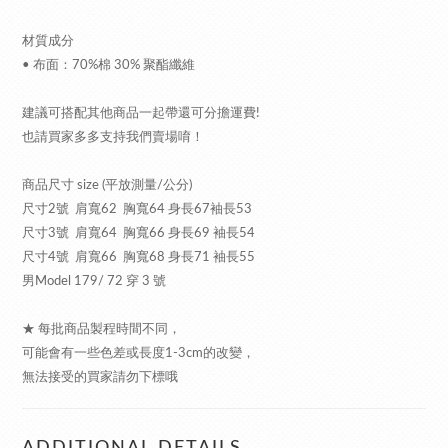
材質成分
• 布面：70%棉 30% 聚酯纖維
建議可搭配其他商品一起帶還可分擔運費!
也請買家多多支持我們賣場唷！
商品尺寸 size (平放測量/公分)
尺寸2號 肩寬62 胸寬64 身長67袖長53
尺寸3號 肩寬64 胸寬66 身長69 袖長54
尺寸4號 肩寬66 胸寬68 身長71 袖長55
男Model 179/ 72 穿 3 號
★ 每批商品製程時間不同，
可能會有一些色差或長度1-3cm的改變，
無法接受的買家請勿下標哦